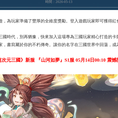
時間：2026-05-13
遊，為玩家準備了豐厚的全維度獎勵。登入遊戲玩家即可獲得紅色
。
三國時代，別再猶豫，快來加入這場專為三國玩家精心打造的卡
家，書寫屬於你的不朽傳奇。讓你的名字在三國世界中回蕩，成
超次元三國》新服 『山河如夢
』
S1服 05月14日00:10 震