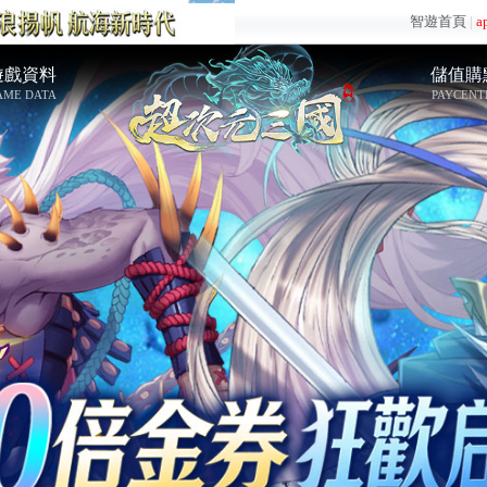
智遊首頁
|
a
遊戲資料
儲值購
AME DATA
PAYCENT