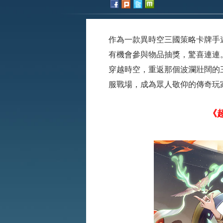
作為一款異時空三國策略卡牌手
有機會參與物品抽獎，驚喜連連
穿越時空，重返那個波瀾壯闊的
服戰場，成為眾人敬仰的傳奇玩
《