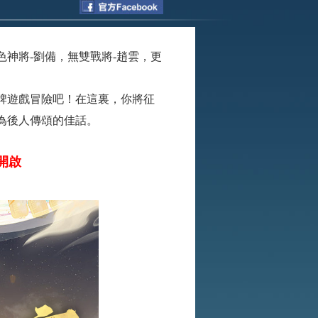
神將-劉備，無雙戰將-趙雲，更
牌遊戲冒險吧！在這裏，你將征
為後人傳頌的佳話。
憾開啟