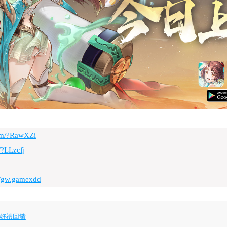
com/?RawXZi
/?LLzcfj
m/gw.gamexdd
 好禮回饋