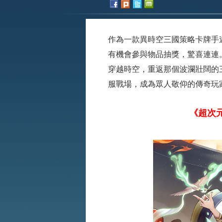
作為一款異時空三國策略卡牌手
有機會參與物品抽獎，驚喜連連
穿越時空，重返那個波瀾壯闊的
服戰場，成為眾人敬仰的傳奇玩
《超次