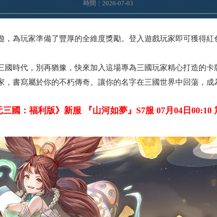
時間：2026-07-03
遊，為玩家準備了豐厚的全維度獎勵。登入遊戲玩家即可獲得紅色
。
三國時代，別再猶豫，快來加入這場專為三國玩家精心打造的卡
家，書寫屬於你的不朽傳奇。讓你的名字在三國世界中回蕩，成
元三國：福利版》新服 『山河如夢
』
S7服 07月04日00:1