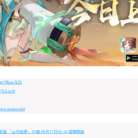
com/?RawXZi
/?LLzcfj
m/gw.gamexdd
『山河如夢』S5服 06月27日00:10 震憾開啟