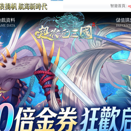
智遊首頁
|
a
遊戲資料
儲值購
AME DATA
PAYCENT