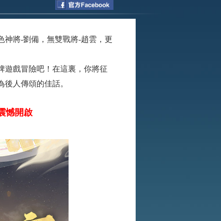
神將-劉備，無雙戰將-趙雲，更
牌遊戲冒險吧！在這裏，你將征
為後人傳頌的佳話。
0 震憾開啟