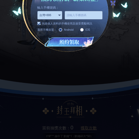
輸入手機號碼：
同意個人資料的手機使用及接受獎勵簡訊
選擇手機裝置：
Android
iOS
t19***
抽中了
黃月英*1（黃月英碎片*50）
t19***
抽中了
劉備*1（劉備碎片*50）
t19***
抽中了
幸運禮包*1
0
t19***
抽中了
幸運禮包*1
當前抽獎次數：
獲取次數
t19***
抽中了
劉備*1（劉備碎片*50）